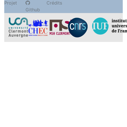
Projet
Crédits
Github