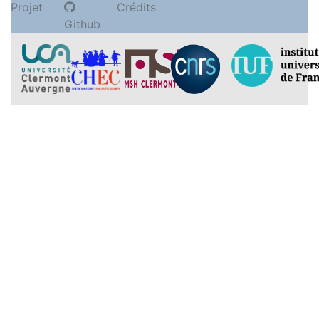
Projet
Crédits
Github