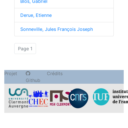
Blos, Gabriel
Derue, Etienne
Sonneville, Jules François Joseph
(actuelle)
Page 1
Projet
Crédits
Github