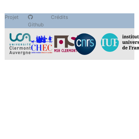
Projet
Crédits
Github