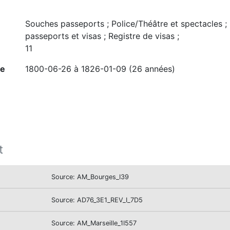
Souches passeports ; Police/Théâtre et spectacles ; R
passeports et visas ; Registre de visas ;
11
ne
1800-06-26 à 1826-01-09 (26 années)
t
Source: AM_Bourges_I39
Source: AD76_3E1_REV_I_7D5
Source: AM_Marseille_1I557