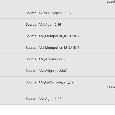
spect
Source: AD79_E-Dep23_3097
Source: AM_Agen_2i16
Source: AM_Montpellier_1810-1812
Source: AM_Montpellier_1813-1816
Source: AM_Angers-5i48
Source: AM_Avignon_2J37
Source: AM_LaRochelle_2I5_49
passe
Source: AM_Agen_2i23