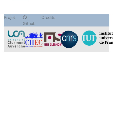
Projet
Crédits
Github