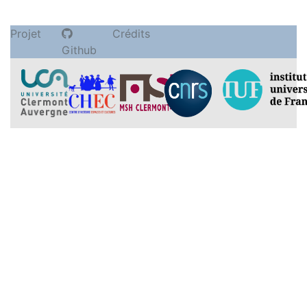
Projet
Crédits
Github