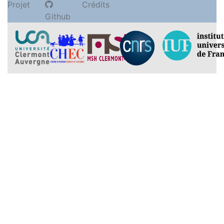
Projet
Crédits
Github