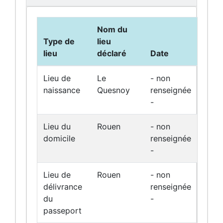
Nom du
Type de
lieu
lieu
déclaré
Date
Lieu de
Le
- non
naissance
Quesnoy
renseignée
-
Lieu du
Rouen
- non
domicile
renseignée
-
Lieu de
Rouen
- non
délivrance
renseignée
du
-
passeport