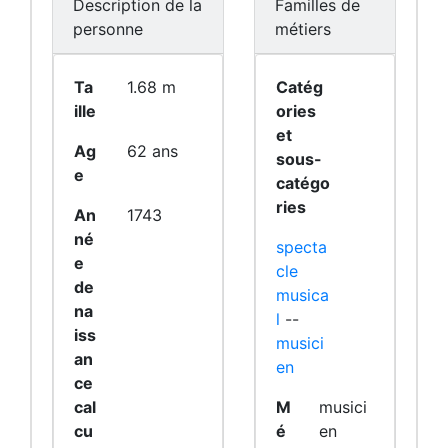
Description de la
Familles de
personne
métiers
Ta
1.68 m
Catég
ille
ories
et
Ag
62 ans
sous-
e
catégo
ries
An
1743
né
specta
e
cle
de
musica
na
l
--
iss
musici
an
en
ce
cal
M
musici
cu
é
en