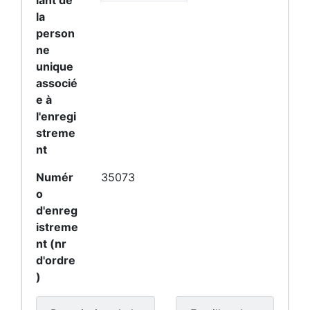
iant de
la
person
ne
unique
associé
e à
l'enregi
streme
nt
Numér
35073
o
d'enreg
istreme
nt (nr
d'ordre
)