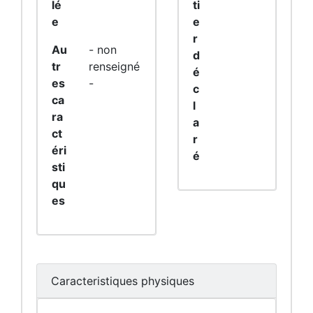
lé
ti
e
e
r
Au
- non
d
tr
renseigné
é
es
-
c
ca
l
ra
a
ct
r
éri
é
sti
qu
es
Caracteristiques physiques