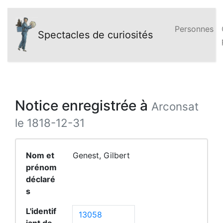
Personnes
Spectacles de curiosités
Notice enregistrée à
Arconsat
le 1818-12-31
Nom et
Genest, Gilbert
prénom
déclaré
s
L'identif
13058