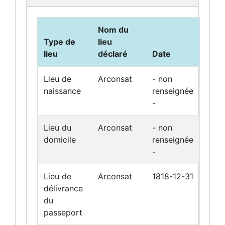
Nom du
Type de
lieu
lieu
déclaré
Date
Lieu de
Arconsat
- non
naissance
renseignée
-
Lieu du
Arconsat
- non
domicile
renseignée
-
Lieu de
Arconsat
1818-12-31
délivrance
du
passeport