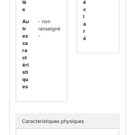
lé
é
e
c
l
Au
- non
a
tr
renseigné
r
es
-
é
ca
ra
ct
éri
sti
qu
es
Caracteristiques physiques