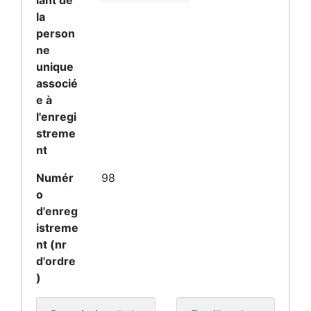
iant de
la
person
ne
unique
associé
e à
l'enregi
streme
nt
Numér
98
o
d'enreg
istreme
nt (nr
d'ordre
)