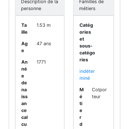
Description de la
Familles de
personne
métiers
Ta
1.53 m
Catég
ille
ories
et
Ag
47 ans
sous-
e
catégo
ries
An
1771
né
indéter
e
miné
de
na
M
Colpor
iss
é
teur
an
ti
ce
e
cal
r
cu
d