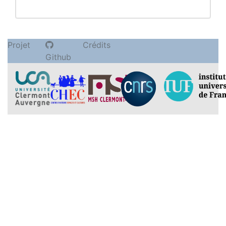
Projet
Crédits
Github