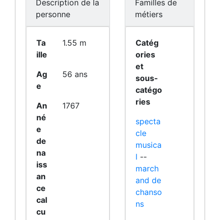
Description de la
Familles de
personne
métiers
Ta
1.55 m
Catég
ille
ories
et
Ag
56 ans
sous-
e
catégo
ries
An
1767
né
specta
e
cle
de
musica
na
l
--
iss
march
an
and de
ce
chanso
cal
ns
cu