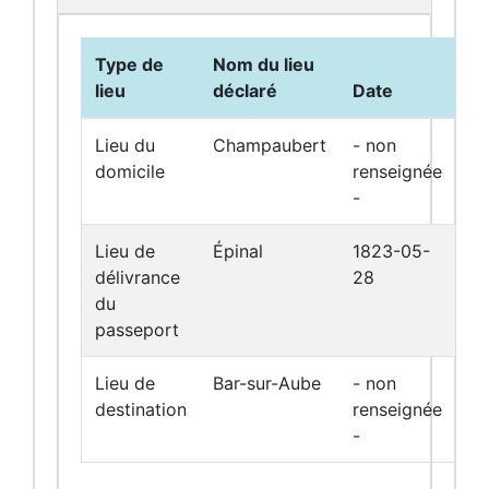
Type de
Nom du lieu
lieu
déclaré
Date
Lieu du
Champaubert
- non
domicile
renseignée
-
Lieu de
Épinal
1823-05-
délivrance
28
du
passeport
Lieu de
Bar-sur-Aube
- non
destination
renseignée
-