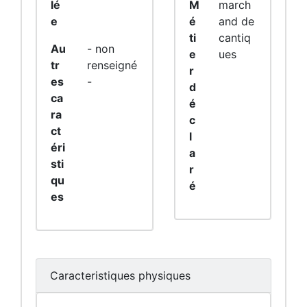
lé
M
march
e
é
and de
ti
cantiq
Au
- non
e
ues
tr
renseigné
r
es
-
d
ca
é
ra
c
ct
l
éri
a
sti
r
qu
é
es
Caracteristiques physiques