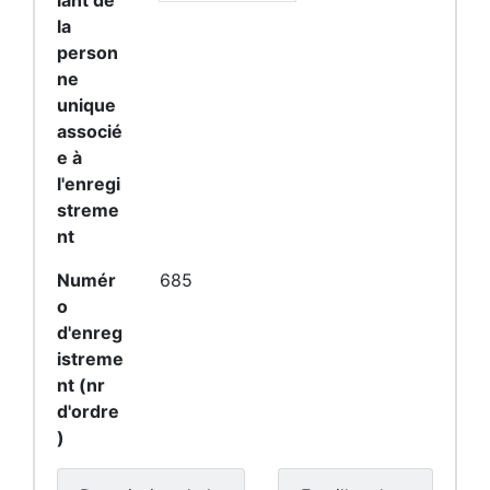
iant de
la
person
ne
unique
associé
e à
l'enregi
streme
nt
Numér
685
o
d'enreg
istreme
nt (nr
d'ordre
)