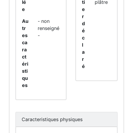
lé
ti
plâtre
e
e
r
Au
- non
d
tr
renseigné
é
es
-
c
ca
l
ra
a
ct
r
éri
é
sti
qu
es
Caracteristiques physiques