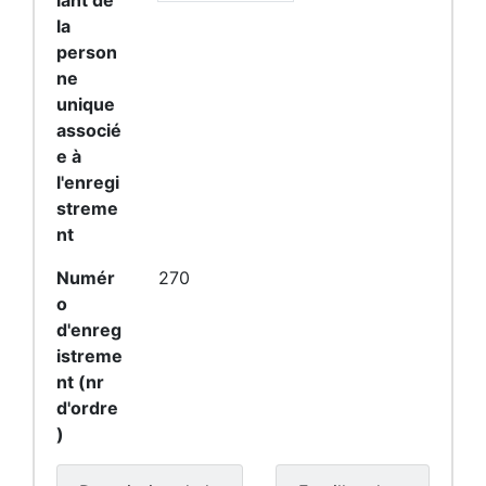
iant de
la
person
ne
unique
associé
e à
l'enregi
streme
nt
Numér
270
o
d'enreg
istreme
nt (nr
d'ordre
)