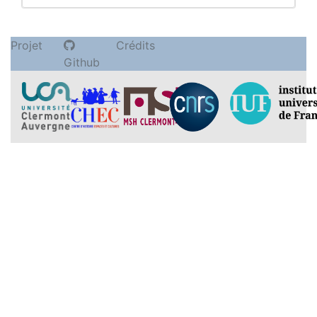
Projet
Crédits
Github