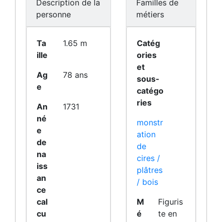
Description de la
Familles de
personne
métiers
Ta
1.65 m
Catég
ille
ories
et
Ag
78 ans
sous-
e
catégo
ries
An
1731
né
monstr
e
ation
de
de
na
cires /
iss
plâtres
an
/ bois
ce
cal
M
Figuris
cu
é
te en