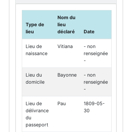
Nom du
Type de
lieu
lieu
déclaré
Date
Lieu de
Vitiana
- non
naissance
renseignée
-
Lieu du
Bayonne
- non
domicile
renseignée
-
Lieu de
Pau
1809-05-
délivrance
30
du
passeport