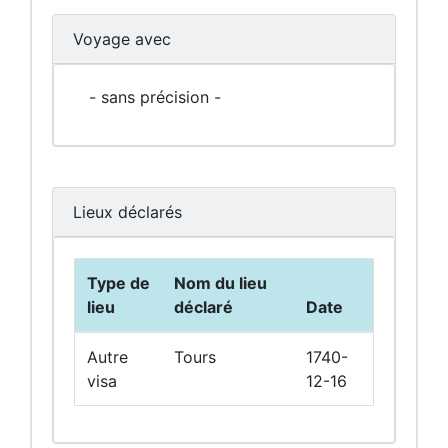
Voyage avec
- sans précision -
Lieux déclarés
Type de
Nom du lieu
lieu
déclaré
Date
Autre
Tours
1740-
visa
12-16