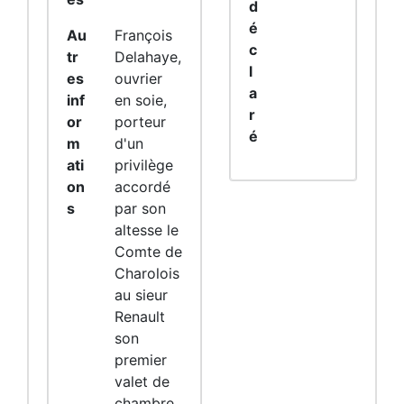
d
é
Au
François
c
tr
Delahaye,
l
es
ouvrier
a
inf
en soie,
r
or
porteur
é
m
d'un
ati
privilège
on
accordé
s
par son
altesse le
Comte de
Charolois
au sieur
Renault
son
premier
valet de
chambre