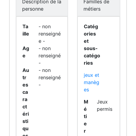
Description de la
Familles de
personne
métiers
Ta
- non
Catég
ille
renseigné
ories
e -
et
Ag
- non
sous-
e
renseigné
catégo
-
ries
Au
- non
jeux et
tr
renseigné
manèg
es
-
es
ca
ra
M
Jeux
ct
é
permis
éri
ti
sti
e
qu
r
es