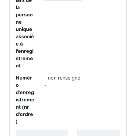
iant de
la
person
ne
unique
associé
e à
l'enregi
streme
nt
Numér
- non renseigné
o
-
d'enreg
istreme
nt (nr
d'ordre
)