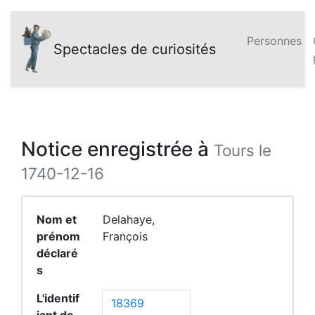
Personnes
Spectacles de curiosités
Notice enregistrée à
Tours le
1740-12-16
Nom et
Delahaye,
prénom
François
déclaré
s
L'identif
18369