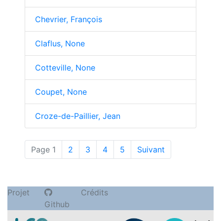
Chevrier, François
Claflus, None
Cotteville, None
Coupet, None
Croze-de-Paillier, Jean
(actuelle)
Page 1
2
3
4
5
Suivant
Projet
Crédits
Github