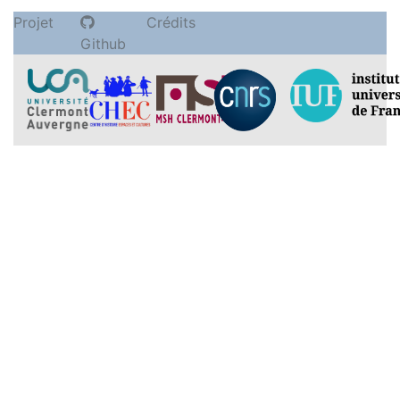
Projet
Crédits
Github