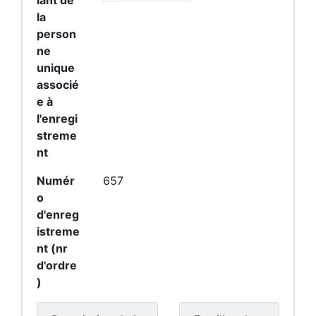
iant de
la
person
ne
unique
associé
e à
l'enregi
streme
nt
Numér
657
o
d'enreg
istreme
nt (nr
d'ordre
)