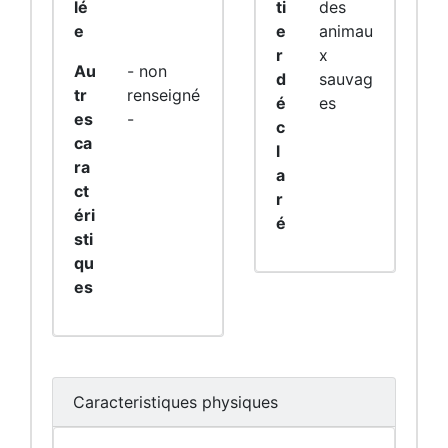
lé
ti
des
e
e
animau
r
x
Au
- non
d
sauvag
tr
renseigné
é
es
es
-
c
ca
l
ra
a
ct
r
éri
é
sti
qu
es
Caracteristiques physiques