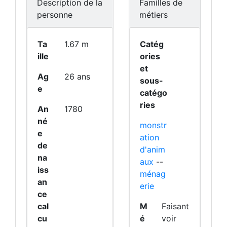
Description de la
Familles de
personne
métiers
Ta
1.67 m
Catég
ille
ories
et
Ag
26 ans
sous-
e
catégo
ries
An
1780
né
monstr
e
ation
de
d'anim
na
aux
--
iss
ménag
an
erie
ce
cal
M
Faisant
cu
é
voir