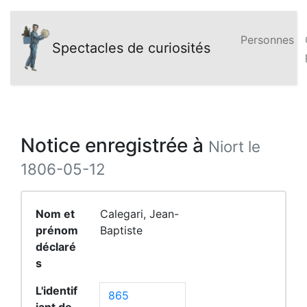
Personnes
Spectacles de curiosités
Notice enregistrée à
Niort le
1806-05-12
Nom et
Calegari, Jean-
prénom
Baptiste
déclaré
s
L'identif
865