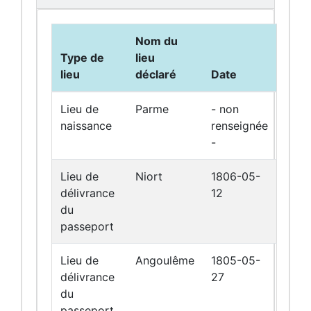
Nom du
Type de
lieu
lieu
déclaré
Date
Lieu de
Parme
- non
naissance
renseignée
-
Lieu de
Niort
1806-05-
délivrance
12
du
passeport
Lieu de
Angoulême
1805-05-
délivrance
27
du
passeport